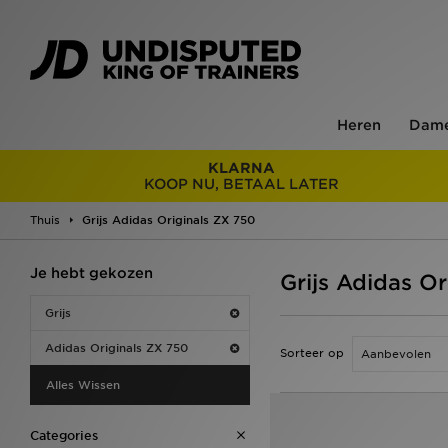
Heren
Dam
KLARNA
KOOP NU, BETAAL LATER
Thuis
Grijs Adidas Originals ZX 750
Je hebt gekozen
Grijs Adidas O
Grijs
Adidas Originals ZX 750
Sorteer op
Alles Wissen
Categories