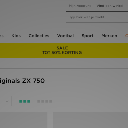
Mijn Account
Vind een winkel
es
Kids
Collecties
Voetbal
Sport
Merken
O
SALE
TOT 50% KORTING
riginals ZX 750