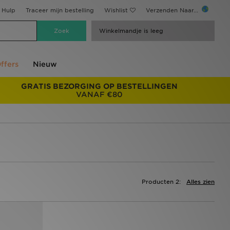
Hulp
Traceer mijn bestelling
Wishlist
Verzenden Naar...
Winkelmandje is leeg
ffers
Nieuw
GRATIS BEZORGING OP BESTELLINGEN
VANAF €80
Producten 2:
Alles zien