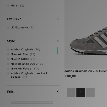
Heren
(2)
Exclusive
JD Exclusive
(2)
Style
adidas Originals
(74)
Nike Air Max
(27)
Nike P-6000
(22)
New Balance 9060
(20)
Nike Air Force 1
(17)
adidas Originals ZX 750 Here
adidas Originals Handball
€110,00
Spezial
(14)
New Balance 740
(11)
Nike Air Max 90
(11)
Nike Tech
(11)
Prijs
1
ASICS GEL-NYC
(10)
Nike Air Max 95
(10)
Nike Club
(10)