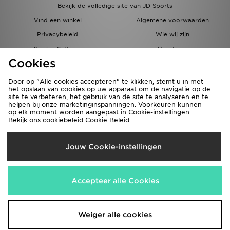
Bekijk de volledige site van JD Sports
Vind een winkel
Algemene voorwaarden
Privacybeleid
Wie wij zijn
Cookie Settings
Vacatures
Cookies
Bestellingen en Levering
Partnerprogramma
Door op "Alle cookies accepteren" te klikken, stemt u in met
het opslaan van cookies op uw apparaat om de navigatie op de
site te verbeteren, het gebruik van de site te analyseren en te
helpen bij onze marketinginspanningen. Voorkeuren kunnen
op elk moment worden aangepast in Cookie-instellingen.
Bekijk ons cookiebeleid
Cookie Beleid
Verzenden Naar
Jouw Cookie-instellingen
België
Wij accepteren de volgende betaalmethoden
Accepteer alle Cookies
Bezoek onze bedrijfswebsite
www.jdplc.com
Weiger alle cookies
Copyright © 2026 JD Sports Fashion Plc, Alle rechten voorbehouden.