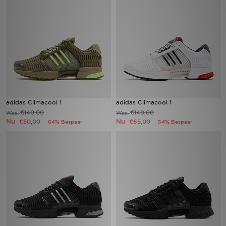
Vind een winkel
Bestelling traceren
Mijn JD
Klantenservice
adidas Climacool 1
adidas Climacool 1
€140,00
€140,00
Was
Was
Download de app
Nu
Nu
€50,00
€65,00
64% Bespaar
54% Bespaar
Wie wij zijn