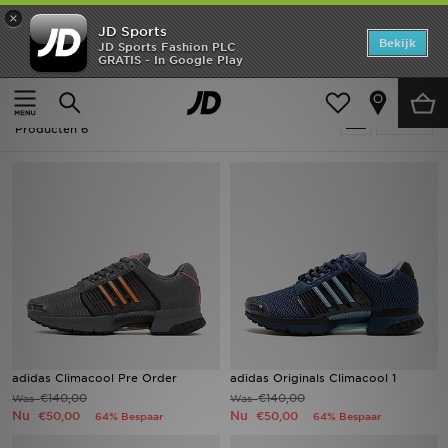
×
JD Sports
Home
Bekijk
JD Sports Fashion PLC
GRATIS - In Google Play
Thuis
Adidas Originals Climacool
Offers
Adidas Originals Climacool
Verfijn
New In
Producten 6
Heren
Dames
Kids
Collecties
Voetbal
adidas Climacool Pre Order
adidas Originals Climacool 1
€140,00
€140,00
Was
Was
Sports
Nu
Nu
€50,00
€50,00
64% Bespaar
64% Bespaar
Merken