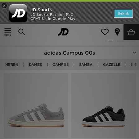
×
JD Sports
Home
Bekijk
JD Sports Fashion PLC
GRATIS - In Google Play
Thuis
Adidas Originals Campus 00s
Offers
Producten 25
Verfijn
New In
adidas Campus 00s
Heren
HEREN
DAMES
CAMPUS
SAMBA
GAZELLE
SUP
Dames
Kids
Collecties
Voetbal
Sports
Merken