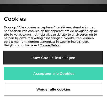
Nieuwsbrief aanmelden
Cookies
Registreren
Door op "Alle cookies accepteren" te klikken, stemt u in met
het opslaan van cookies op uw apparaat om de navigatie op de
site te verbeteren, het gebruik van de site te analyseren en te
helpen bij onze marketinginspanningen. Voorkeuren kunnen
op elk moment worden aangepast in Cookie-instellingen.
Bekijk de volledige site van JD Sports
Bekijk ons cookiebeleid
Cookie Beleid
Vind een winkel
Algemene voorwaarden
Jouw Cookie-instellingen
Privacybeleid
Wie wij zijn
Cookie Settings
Vacatures
Bestellingen en Levering
Partnerprogramma
Accepteer alle Cookies
Weiger alle cookies
Verzenden Naar