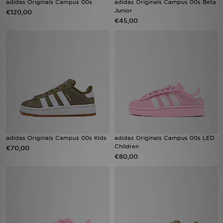
adidas Originals Campus 00s
adidas Originals Campus 00s Beta
Junior
€120,00
€45,00
Vind een winkel
Bestelling traceren
Mijn JD
Klantenservice
Download de app
Wie wij zijn
adidas Originals Campus 00s Kids
adidas Originals Campus 00s LED
Children
€70,00
€80,00