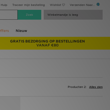
Hulp
Traceer mijn bestelling
Wishlist
Verzenden Naar...
Winkelmandje is leeg
ffers
Nieuw
GRATIS BEZORGING OP BESTELLINGEN
VANAF €80
Producten 2:
Alles zien