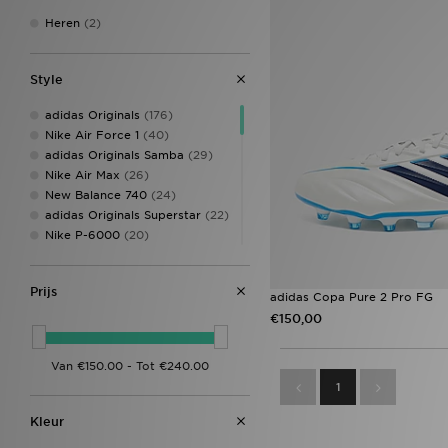
Heren
(2)
Style
adidas Originals
(176)
Nike Air Force 1
(40)
adidas Originals Samba
(29)
Nike Air Max
(26)
New Balance 740
(24)
adidas Originals Superstar
(22)
Nike P-6000
(20)
Puma Arrival Boot pack
(19)
Nike Dunk
(16)
Prijs
ASICS GEL-1130
(15)
adidas Copa Pure 2 Pro FG
New Balance 530
(15)
€150,00
adidas Originals adicolor
(14)
adidas Originals Samba OG
(14)
1
Converse All Star
(14)
Nike Dunk Low
(14)
Kleur
Jordan 1
(13)