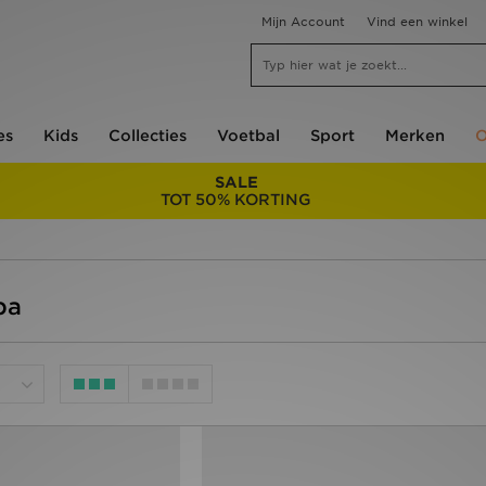
Mijn Account
Vind een winkel
es
Kids
Collecties
Voetbal
Sport
Merken
O
SALE
TOT 50% KORTING
pa