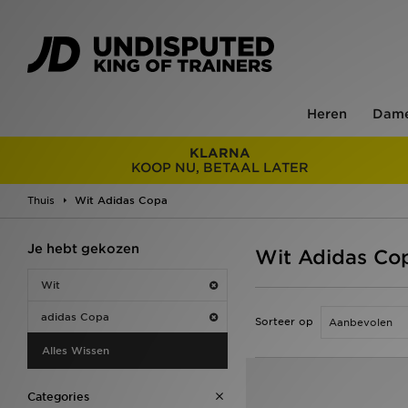
Heren
Dam
KLARNA
KOOP NU, BETAAL LATER
Thuis
Wit Adidas Copa
Je hebt gekozen
Wit Adidas Co
Wit
adidas Copa
Sorteer op
Alles Wissen
Categories