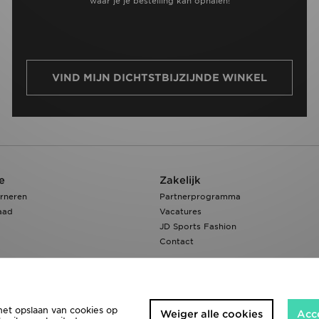
waar je je bestelling kan ophalen!
VIND MIJN DICHTSTBIJZIJNDE WINKEL
e
Zakelijk
rneren
Partnerprogramma
aad
Vacatures
JD Sports Fashion
Contact
het opslaan van cookies op
Weiger alle cookies
Acc