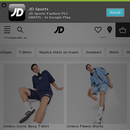
×
JD Sports
Home
Bekijk
JD Sports Fashion PLC
GRATIS - In Google Play
Thuis
Umbro
Offers
Umbro
Verfijn
New In
Producten 12
Heren
cttype
T-Shirts
Replica shirts en truien
Sweaters
Shirts
Sh
Dames
Kids
Collecties
Voetbal
Sports
Umbro Iconic Boxy T-Shirt
Umbro Fleece Shorts
Merken