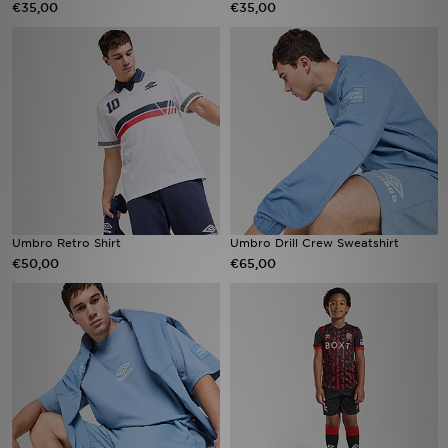
€35,00
€35,00
Vind een winkel
Bestelling traceren
Mijn JD
Klantenservice
Download de app
Umbro Retro Shirt
Umbro Drill Crew Sweatshirt
€50,00
€65,00
Wie wij zijn