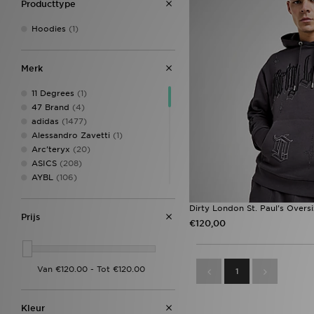
Producttype
Hoodies
(1)
Merk
11 Degrees
(1)
47 Brand
(4)
adidas
(1477)
Alessandro Zavetti
(1)
Arc'teryx
(20)
ASICS
(208)
AYBL
(106)
Belier
(40)
Berghaus
(201)
Dirty London St. Paul's Overs
Prijs
Billionaire Boys Club
(8)
€120,00
Birkenstock
(27)
BOSS
(100)
Calvin Klein
(2)
1
Calvin Klein Underwear
(38)
Castore
(5)
Celtic Retro
(2)
Kleur