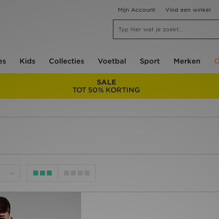
Mijn Account
Vind een winkel
es
Kids
Collecties
Voetbal
Sport
Merken
O
SALE
TOT 50% KORTING