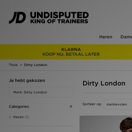
Heren
Dam
KLARNA
KOOP NU, BETAAL LATER
Thuis
Dirty London
Je hebt gekozen
Dirty London
Merk: Dirty London
Sorteer op
Categories
Heren
(1)