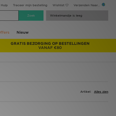
Hulp
Traceer mijn bestelling
Wishlist
Verzenden Naar...
Winkelmandje is leeg
ffers
Nieuw
GRATIS BEZORGING OP BESTELLINGEN
VANAF €80
Artikel:
Alles zien