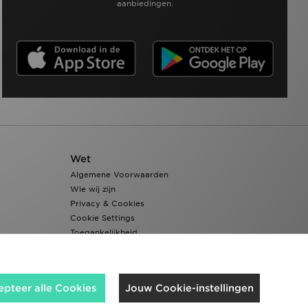
aanbiedingen.
Wet
Algemene Voorwaarden
Wie wij zijn
Privacy & Cookies
Cookie Settings
Toegankelijkheid
epteer alle Cookies
Jouw Cookie-instellingen
Wij accepteren de volgende betaalmethoden