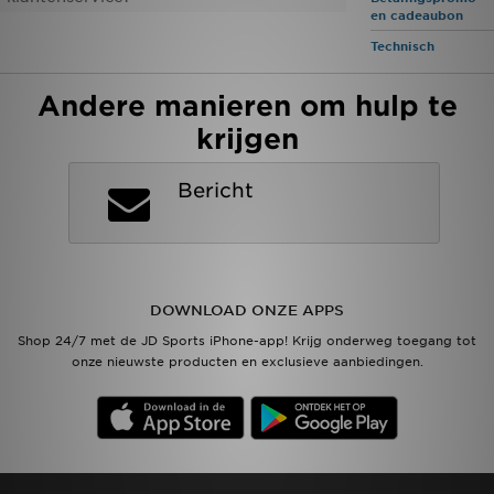
en cadeaubon
Technisch
Vind een winkel
Andere manieren om hulp te
Bestelling traceren
krijgen
Mijn JD
Bericht
Klantenservice
Download de app
Wie wij zijn
DOWNLOAD ONZE APPS
Shop 24/7 met de JD Sports iPhone-app! Krijg onderweg toegang tot
onze nieuwste producten en exclusieve aanbiedingen.