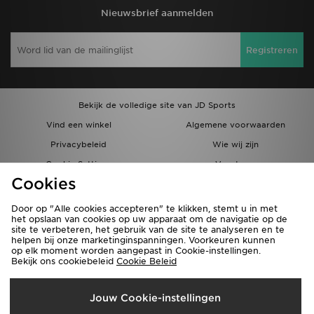
Nieuwsbrief aanmelden
Registreren
Bekijk de volledige site van JD Sports
Vind een winkel
Algemene voorwaarden
Privacybeleid
Wie wij zijn
Cookie Settings
Vacatures
Cookies
Bestellingen en Levering
Partnerprogramma
Door op "Alle cookies accepteren" te klikken, stemt u in met
het opslaan van cookies op uw apparaat om de navigatie op de
site te verbeteren, het gebruik van de site te analyseren en te
helpen bij onze marketinginspanningen. Voorkeuren kunnen
op elk moment worden aangepast in Cookie-instellingen.
Bekijk ons cookiebeleid
Cookie Beleid
Verzenden Naar
Jouw Cookie-instellingen
België