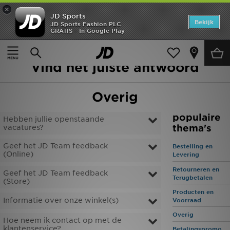
×
JD Sports
Home
Bekijk
JD Sports Fashion PLC
GRATIS - In Google Play
Startpagina
>
Hulp
>
Overig
Offers
Hoe kunnen wij u helpen?
Vind het juiste antwoord
New In
Heren
Overig
Dames
populaire
Hebben jullie openstaande
thema's
vacatures?
Kids
Geef het JD Team feedback
Bestelling en
(Online)
Levering
Collecties
Retourneren en
Geef het JD Team feedback
Terugbetalen
(Store)
Voetbal
Producten en
Informatie over onze winkel(s)
Voorraad
Sports
Overig
Hoe neem ik contact op met de
klantenservice?
Merken
Betalingspromo