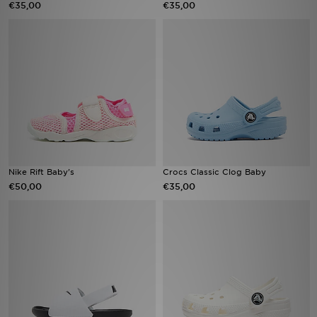
€35,00
€35,00
Vind een winkel
Bestelling traceren
Mijn JD
Klantenservice
Download de app
Nike Rift Baby's
Crocs Classic Clog Baby
€50,00
€35,00
Wie wij zijn