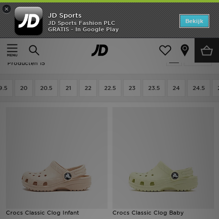
×
JD Sports
Home
Bekijk
JD Sports Fashion PLC
GRATIS - In Google Play
Thuis
Kids
Babyschoenen (Maten 16-27)
Slippers & Sandalen
Offers
Kids - Slippers & Sandalen
Verfijn
New In
Producten 15
Heren
9.5
20
20.5
21
22
22.5
23
23.5
24
24.5
Dames
Kids
Collecties
Voetbal
Sports
Crocs Classic Clog Infant
Crocs Classic Clog Baby
Merken