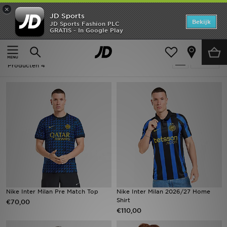
×
JD Sports
Home
Bekijk
JD Sports Fashion PLC
GRATIS - In Google Play
Thuis
Voetbal - Inter Milan
Offers
Voetbal - Inter Milan
Verfijn
New In
Producten 4
Heren
Dames
Kids
Collecties
Voetbal
Nike Inter Milan Pre Match Top
Nike Inter Milan 2026/27 Home
Shirt
€70,00
Sports
€110,00
Merken