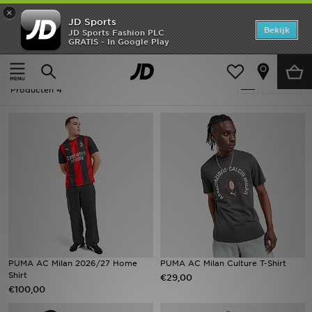
×
JD Sports
Home
Bekijk
JD Sports Fashion PLC
GRATIS - In Google Play
Thuis
Voetbal - AC Milan
Offers
Voetbal - AC Milan
Verfijn
New In
Producten 4
Heren
Dames
Kids
Collecties
Voetbal
PUMA AC Milan 2026/27 Home
PUMA AC Milan Culture T-Shirt
Shirt
€29,00
Sports
€100,00
Merken