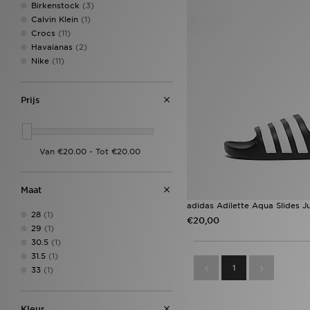
Birkenstock
(3)
Calvin Klein
(1)
Crocs
(11)
Havaianas
(2)
Nike
(11)
Prijs
Maat
adidas Adilette Aqua Slides J
28
(1)
€20,00
29
(1)
30.5
(1)
31.5
(1)
1
33
(1)
Kleur