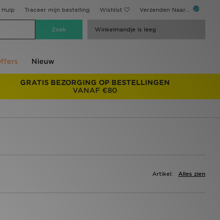
Hulp
Traceer mijn bestelling
Wishlist
Verzenden Naar...
Winkelmandje is leeg
ffers
Nieuw
GRATIS BEZORGING OP BESTELLINGEN
VANAF €80
Artikel:
Alles zien