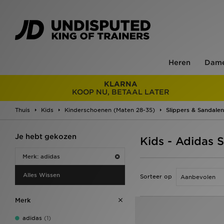
Heren
Dam
KLARNA
KOOP NU, BETAAL LATER
Thuis
Kids
Kinderschoenen (Maten 28-35)
Slippers & Sandalen
Je hebt gekozen
Kids - Adidas 
Merk: adidas
Alles Wissen
Sorteer op
Merk
adidas
(1)