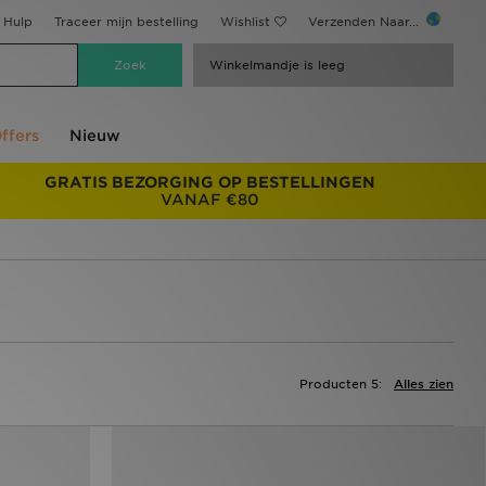
Hulp
Traceer mijn bestelling
Wishlist
Verzenden Naar...
Winkelmandje is leeg
ffers
Nieuw
GRATIS BEZORGING OP BESTELLINGEN
VANAF €80
Producten 5:
Alles zien