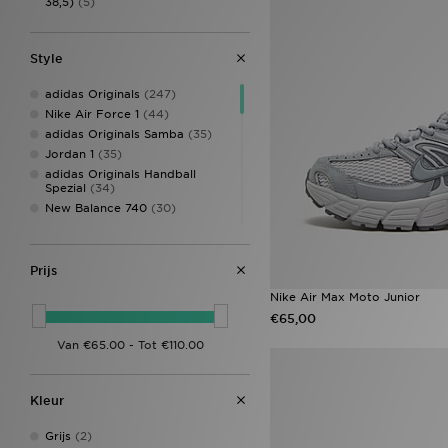
38,5)
(5)
Style
adidas Originals
(247)
Nike Air Force 1
(44)
adidas Originals Samba
(35)
Jordan 1
(35)
adidas Originals Handball
Spezial
(34)
New Balance 740
(30)
Nike P-6000
(30)
Nike Air Max
(28)
Crocs Classic Clog
(26)
Prijs
Converse All Star
(25)
Nike Air Max Moto Junior
New Balance 9060
(24)
€65,00
Style Obsessed
(24)
Converse All Star Hi
(22)
Nike Air Max 95
(21)
adidas Originals adicolor
(19)
Kleur
adidas Originals Campus
(18)
New Balance 530
(17)
Grijs
(2)