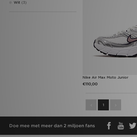
Nike Miler
(17)
Wit
(3)
adidas Originals Samba OG
(16)
Nike Dunk
(16)
adidas Originals Superstar
(15)
adidas Originals Campus 00s
(14)
New Balance 1906
(14)
Nike Club
(14)
Nike Dunk Low
(13)
Nike Tech
(13)
ASICS GEL-1130
(12)
Nike Air Rift
(12)
Nike Rift
(12)
Nike Air Max Moto Junior
On Running Cloudswift
(12)
€110,00
adidas Originals Samba Jane
(11)
adidas Tiro
(11)
ASICS GEL-NYC
(11)
1
adidas Originals Gazelle
(10)
HOKA Clifton 10
(10)
Nike V5 RNR
(10)
Doe mee met meer dan 2 miljoen fans
adidas Tensaur
(9)
Converse All Star Ox
(8)