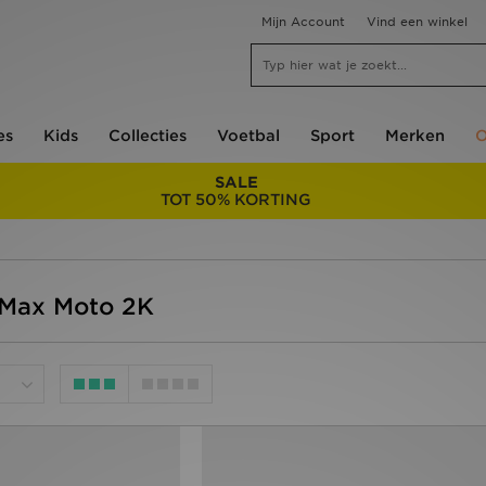
Mijn Account
Vind een winkel
es
Kids
Collecties
Voetbal
Sport
Merken
O
SALE
TOT 50% KORTING
r Max Moto 2K