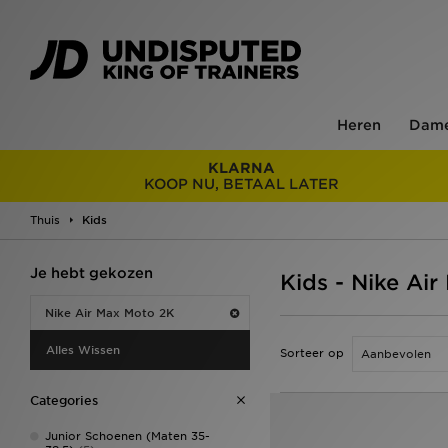
Heren
Dam
KLARNA
KOOP NU, BETAAL LATER
Thuis
Kids
Je hebt gekozen
Kids - Nike Ai
Nike Air Max Moto 2K
Alles Wissen
Sorteer op
Categories
Junior Schoenen (Maten 35-